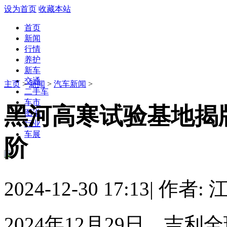
设为首页
收藏本站
首页
新闻
行情
养护
新车
交通
主页
>
新闻
>
汽车新闻
>
二手车
车市
黑河高寒试验基地揭
图说
行业
车展
阶
2024-12-30 17:13
|
作者: 
2024年12月29日，吉利