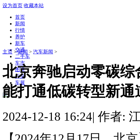
设为首页
收藏本站
首页
新闻
行情
养护
新车
交通
主页
>
新闻
>
汽车新闻
>
二手车
车市
北京奔驰启动零碳综
图说
行业
车展
能打通低碳转型新通
2024-12-18 16:24
|
作者: 
【2024年12月17日，