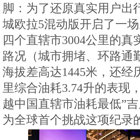
脚：为了还原真实用户出行
城欧拉5混动版开启了一
四个直辖市3004公里的
路况（城市拥堵、环路通
海拔差高达1445米，还
里综合油耗3.74升的表现
越中国直辖市油耗最低”
为全球首个挑战这项纪录