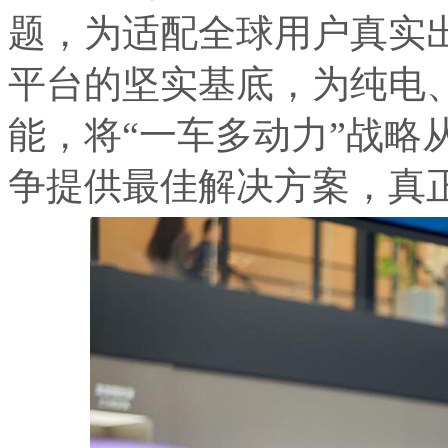
题，为适配全球用户真实
平台的坚实基底，为纯电
能，将“一车多动力”战略
争提供最佳解决方案，真正