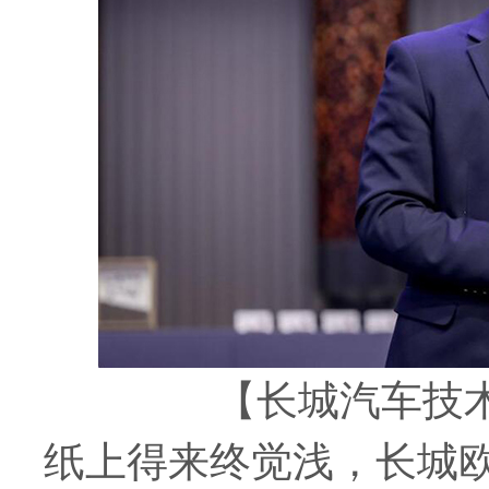
【长城汽车技术
纸上得来终觉浅，长城