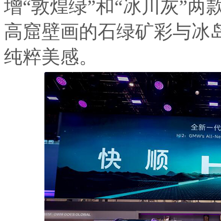
增“敦煌绿”和“冰川灰”
高窟壁画的石绿矿彩与冰
纯粹美感。