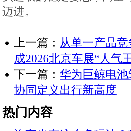
迈进。
上一篇：
从单一产品竞
成2026北京车展“人气
下一篇：
华为巨鲸电池
协同定义出行新高度
热门内容