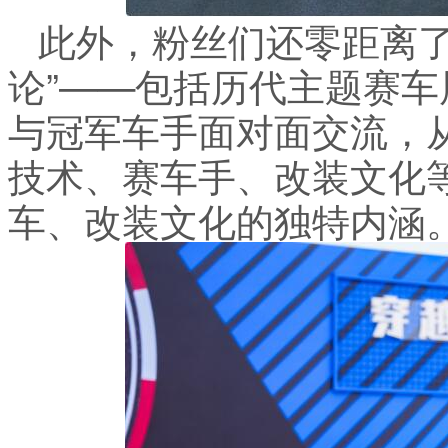
此外，粉丝们还零距离了
论”——包括历代主题赛
与冠军车手面对面交流，
技术、赛车手、改装文化
车、改装文化的独特内涵