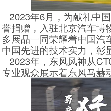
2023年6月，为献礼中
誉捐赠，入驻北京汽车博
多展品一同荣耀着中国汽
中国先进的技术实力，彰
2023年，东风风神从C
专业观众展示着东风马赫