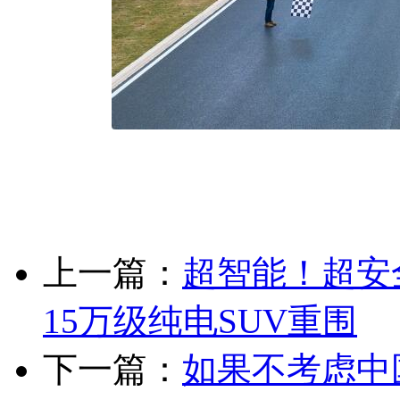
上一篇：
超智能！超安
15万级纯电SUV重围
下一篇：
如果不考虑中国