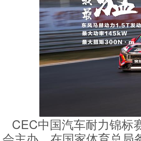
CEC中国汽车耐力锦标
会主办，在国家体育总局