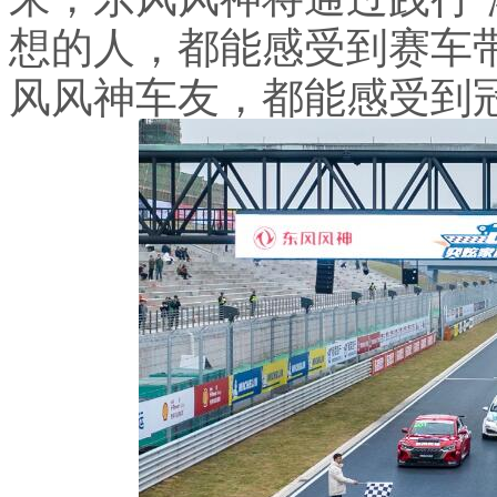
想的人，都能感受到赛车
风风神车友，都能感受到