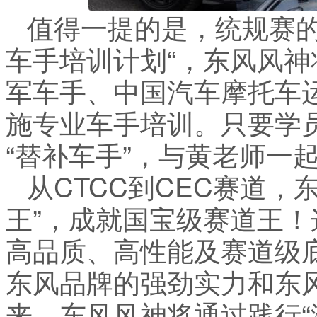
值得一提的是，统规赛的
车手培训计划“，东风风神
军车手、中国汽车摩托车
施专业车手培训。只要学
“替补车手”，与黄老师一
从CTCC到CEC赛道，
王”，成就国宝级赛道王
高品质、高性能及赛道级
东风品牌的强劲实力和东
来，东风风神将通过践行“