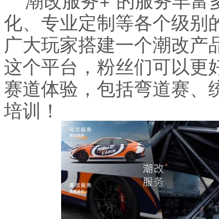
化、专业定制等各个级别
广大玩家搭建一个潮改产
这个平台，粉丝们可以更
赛道体验，包括弯道赛、
培训！