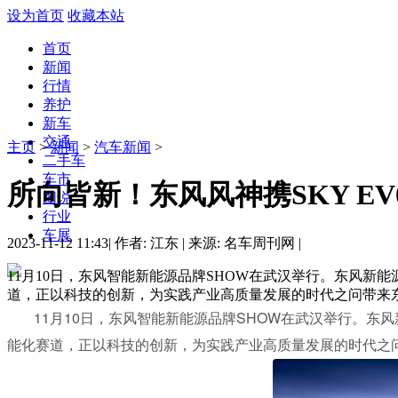
设为首页
收藏本站
首页
新闻
行情
养护
新车
交通
主页
>
新闻
>
汽车新闻
>
二手车
车市
所向皆新！东风风神携SKY E
图说
行业
车展
2023-11-12 11:43
|
作者: 江东
|
来源: 名车周刊网
|
11月10日，东风智能新能源品牌SHOW在武汉举行。东风
道，正以科技的创新，为实践产业高质量发展的时代之问带来东
11月10日，东风智能新能源品牌SHOW在武汉举行。
能化赛道，正以科技的创新，为实践产业高质量发展的时代之