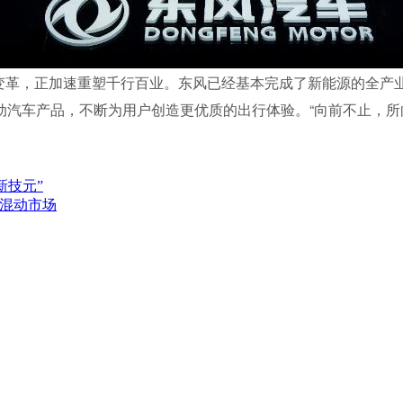
变革，正加速重塑千行百业。东风已经基本完成了新能源的全产
汽车产品，不断为用户创造更优质的出行体验。“向前不止，所
新技元”
耀混动市场