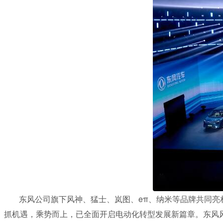
东风公司旗下风神、猛士、岚图、eπ、纳米等品牌共同亮
抓机遇，乘势而上，已全面开启电动化转型发展新篇章。东风风神携超