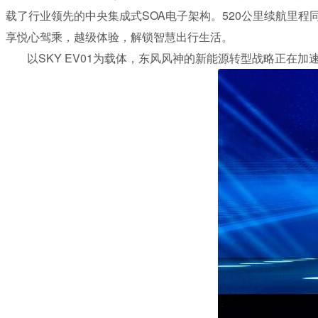
载了行业领先的中央集成式SOA电子架构。520公里续航里
享悦心驾乘，越级体验，解锁智慧出行生活。
以SKY EV01为载体，东风风神的新能源转型战略正在