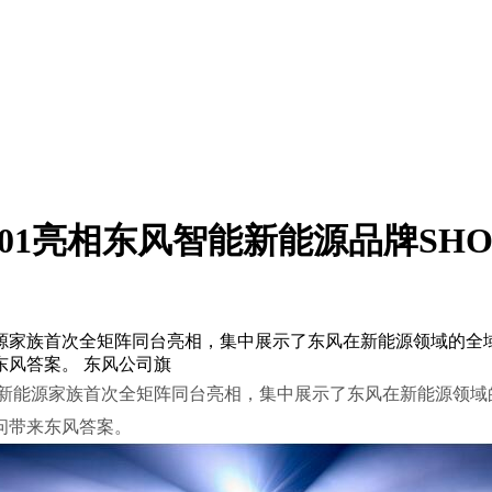
V01亮相东风智能新能源品牌SH
新能源家族首次全矩阵同台亮相，集中展示了东风在新能源领域的
风答案。 东风公司旗
东风新能源家族首次全矩阵同台亮相，集中展示了东风在新能源领
问带来东风答案。