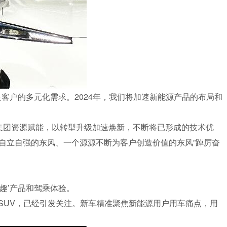
客户的多元化需求。2024年，我们将加速新能源产品的布局和
集团资源赋能，以转型升级加速焕新，不断将已形成的技术优
自立自强的东风、一个源源不断为客户创造价值的东风”踔厉奋
趣’产品和驾乘体验。
纯电SUV，已经引发关注。新车精准聚焦新能源用户用车痛点，用