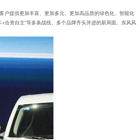
快为客户提供更加丰富、更加多元、更加高品质的绿色化、智能化
+合资自主”等多条战线、多个品牌齐头并进的新局面。东风风