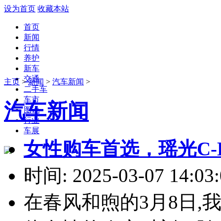
设为首页
收藏本站
首页
新闻
行情
养护
新车
交通
主页
>
新闻
>
汽车新闻
>
二手车
车市
汽车新闻
图说
行业
车展
女性购车首选，瑶光C
时间: 2025-03-07 14:03:
在春风和煦的3月8日,