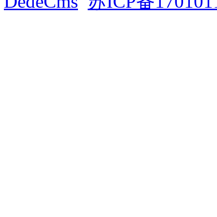
DedeCms
苏ICP备170101