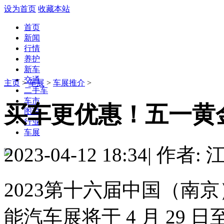
设为首页
收藏本站
首页
新闻
行情
养护
新车
交通
主页
>
车展
>
车展推介
>
二手车
车市
买车更优惠！五一黄
图说
行业
车展
2023-04-12 18:34
|
作者: 
2023第十六届中国（南
能汽车展将于 4 月 29 日