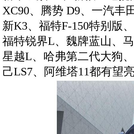
XC90
、腾势
D9
、一汽丰
新
K3
、福特
F-150
特别版
福特锐界
L
、魏牌蓝山、
星越
L
、哈弗第二代大狗
己
LS7
、阿维塔
11
都有望