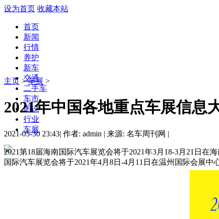
设为首页
收藏本站
首页
新闻
行情
养护
新车
交通
主页
>
车展
>
二手车
车市
2021年中国各地重点车展信息
图说
行业
车展
2021-05-30 23:43
|
作者: admin
|
来源: 名车周刊网
|
2021第18届海南国际汽车展览会将于2021年3月18-3月21
国际汽车展览会将于2021年4月8日-4月11日在温州国际会展中心