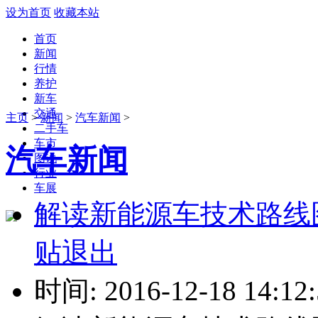
设为首页
收藏本站
首页
新闻
行情
养护
新车
交通
主页
>
新闻
>
汽车新闻
>
二手车
车市
汽车新闻
图说
行业
车展
解读新能源车技术路线
贴退出
时间: 2016-12-18 14:12: