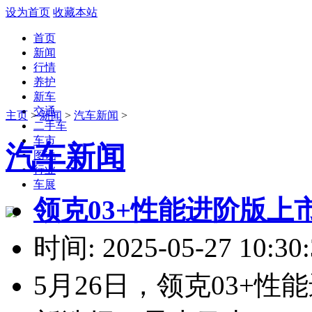
设为首页
收藏本站
首页
新闻
行情
养护
新车
交通
主页
>
新闻
>
汽车新闻
>
二手车
车市
汽车新闻
图说
行业
车展
领克03+性能进阶版上市
时间: 2025-05-27 10:30:
5月26日，领克03+