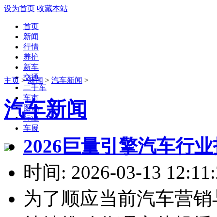
设为首页
收藏本站
首页
新闻
行情
养护
新车
交通
主页
>
新闻
>
汽车新闻
>
二手车
车市
汽车新闻
图说
行业
车展
2026巨量引擎汽车行
时间: 2026-03-13 12:11:
为了顺应当前汽车营销